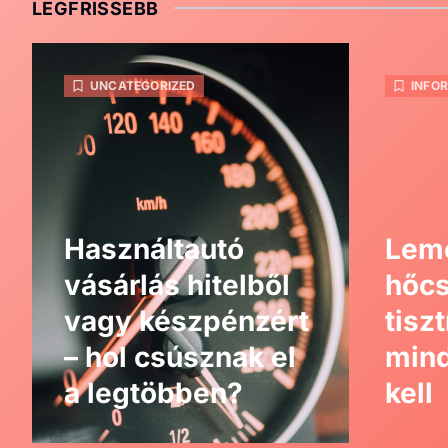
LEGFRISSEBB
UNCATEGORIZED
INFO
Használtautó
Lem
vásárlás hitelből
hőcs
vagy készpénzért
tisz
– hol csúsznak el
mind
a legtöbben?
kell