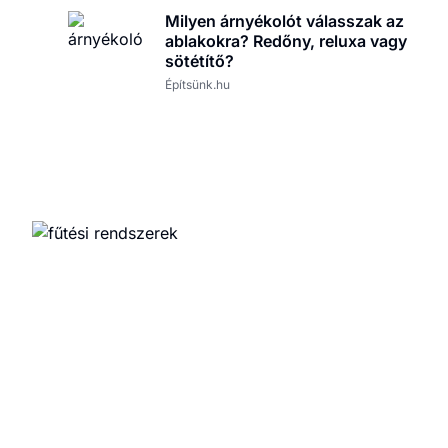
Milyen árnyékolót válasszak az
ablakokra? Redőny, reluxa vagy
sötétítő?
Építsünk.hu