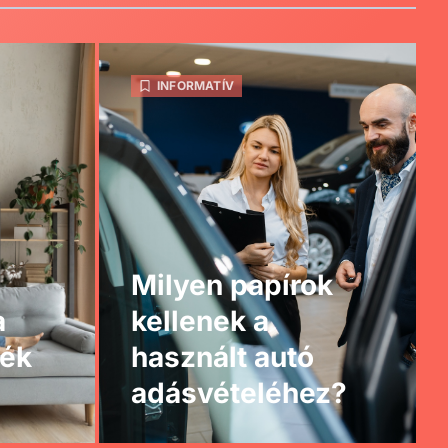
INFORMATÍV
Milyen papírok
a
kellenek a
ték
használt autó
adásvételéhez?