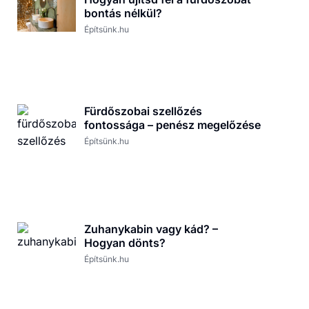
bontás nélkül?
Építsünk.hu
Fürdőszobai szellőzés
fontossága – penész megelőzése
Építsünk.hu
Zuhanykabin vagy kád? –
Hogyan dönts?
Építsünk.hu