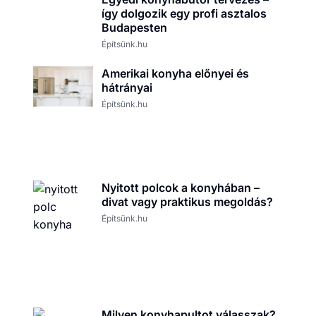
így dolgozik egy profi asztalos
Budapesten
Építsünk.hu
Amerikai konyha előnyei és
hátrányai
Építsünk.hu
Nyitott polcok a konyhában –
divat vagy praktikus megoldás?
Építsünk.hu
Milyen konyhapultot válasszak?