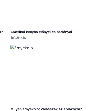
Amerikai konyha előnyei és hátrányai
l?
Építsünk.hu
Milyen árnyékolót válasszak az ablakokra?