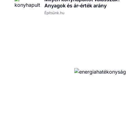
Anyagok és ár-érték arány
Építsünk.hu