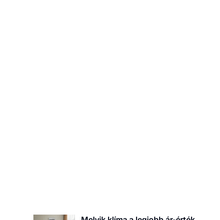
Tolóajtó vagy nyíló ajtó? – 
hátrányok
Melyik klíma a legjobb ár-érték