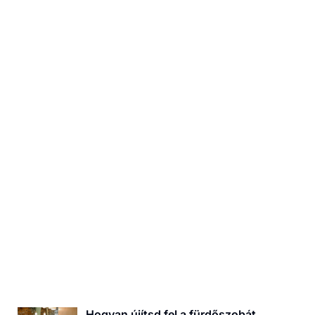
z világítást a lakás
lyiségeibe?
Hogyan újítsd fel a fürdőszobát