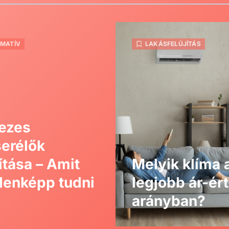
RMATÍV
LAKÁSFELÚJÍTÁS
ezes
erélők
títása – Amit
Melyik klíma 
enképp tudni
legjobb ár-ér
arányban?