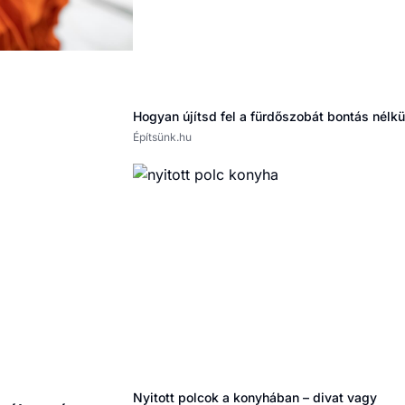
Hogyan újítsd fel a fürdőszobát bontás nélkü
Építsünk.hu
Nyitott polcok a konyhában – divat vagy