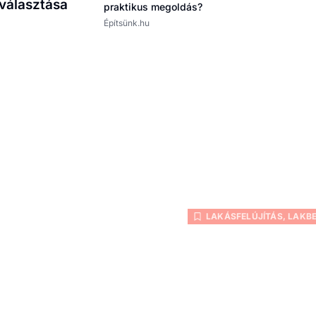
iválasztása
praktikus megoldás?
Építsünk.hu
LAKÁSFELÚJÍTÁS
,
LAKB