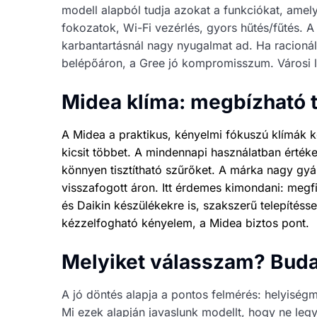
modell alapból tudja azokat a funkciókat, amel
fokozatok, Wi-Fi vezérlés, gyors hűtés/fűtés. A 
karbantartásnál nagy nyugalmat ad. Ha racioná
belépőáron, a Gree jó kompromisszum. Városi 
Midea klíma: megbízható 
A Midea a praktikus, kényelmi fókuszú klímák k
kicsit többet. A mindennapi használatban értékel
könnyen tisztítható szűrőket. A márka nagy gyár
visszafogott áron. Itt érdemes kimondani: megf
és Daikin készülékekre is, szakszerű telepítéss
kézzelfogható kényelem, a Midea biztos pont.
Melyiket válasszam? Buda
A jó döntés alapja a pontos felmérés: helyiségmé
Mi ezek alapján javaslunk modellt, hogy ne leg