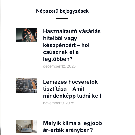
Népszerű bejegyzések
Használtautó vásárlás
hitelből vagy
készpénzért – hol
csúsznak el a
legtöbben?
december 12, 2025
Lemezes hőcserélők
tisztítása – Amit
mindenképp tudni kell
november 9, 2025
Melyik klíma a legjobb
ár-érték arányban?