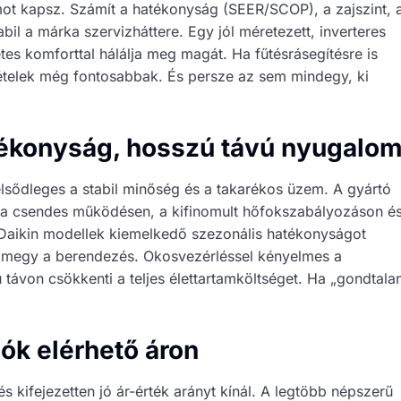
mot kapsz. Számít a hatékonyság (SEER/SCOP), a zajszint, 
bil a márka szervizháttere. Egy jól méretezett, inverteres
es komforttal hálálja meg magát. Ha fűtésrásegítésre is
ltételek még fontosabbak. És persze az sem mindegy, ki
tékonyság, hosszú távú nyugalo
lsődleges a stabil minőség és a takarékos üzem. A gyártó
k a csendes működésen, a kifinomult hőfokszabályozáson é
 Daikin modellek kiemelkedő szezonális hatékonyságot
at megy a berendezés. Okosvezérléssel kényelmes a
távon csökkenti a teljes élettartamköltséget. Ha „gondtala
ók elérhető áron
 és kifejezetten jó ár-érték arányt kínál. A legtöbb népszerű