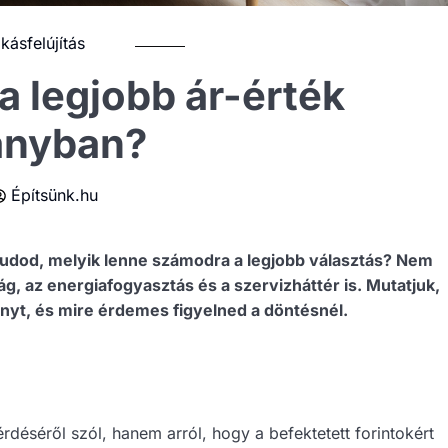
kásfelújítás
a legjobb ár-érték
ányban?
Építsünk.hu
tudod, melyik lenne számodra a legjobb választás? Nem
ág, az energiafogyasztás és a szervizháttér is. Mutatjuk,
nyt, és mire érdemes figyelned a döntésnél.
déséről szól, hanem arról, hogy a befektetett forintokért