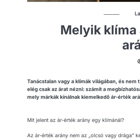
La
Melyik klíma 
ar
Tanácstalan vagy a klímák világában, és nem 
elég csak az árat nézni: számít a megbízhatós
mely márkák kínálnak kiemelkedő ár-érték ará
Mit jelent az ár-érték arány egy klímánál?
Az ár-érték arány nem az „olcsó vagy drága” kér