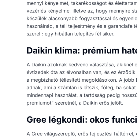
mennyi kényelmet, takarékosságot és élettarta
vezérlés kényelme, illetve az, hogy mennyire sta
készülék alacsonyabb fogyasztással és egyenlet
használnád, a téli teljesítmény és a garanciafe
szereli: egy hibátlan telepítés fél siker.
Daikin klíma: prémium ha
A Daikin azoknak kedvenc választása, akiknél e
évtizedek óta az élvonalban van, és ez érződi
a megbízható téliesített megoldásokon. A jobb
adnak, ami a számlán is látszik, főleg, ha sok
mindennapi használat, a tartósság pedig hosszú 
prémiumot” szeretnél, a Daikin erős jelölt.
Gree légkondi: okos funkci
A Gree világszereplő, erős fejlesztési háttérrel,