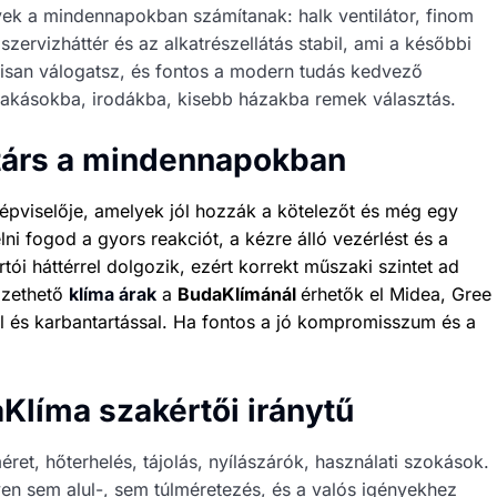
yek a mindennapokban számítanak: halk ventilátor, finom
szervizháttér és az alkatrészellátás stabil, ami a későbbi
lisan válogatsz, és fontos a modern tudás kedvező
lakásokba, irodákba, kisebb házakba remek választás.
társ a mindennapokban
épviselője, amelyek jól hozzák a kötelezőt és még egy
ni fogod a gyors reakciót, a kézre álló vezérlést és a
tói háttérrel dolgozik, ezért korrekt műszaki szintet ad
izethető
klíma árak
a
BudaKlímánál
érhetők el Midea, Gree
el és karbantartással. Ha fontos a jó kompromisszum és a
Klíma szakértői iránytű
ret, hőterhelés, tájolás, nyílászárók, használati szokások.
yen sem alul-, sem túlméretezés, és a valós igényekhez